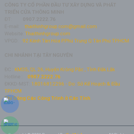
CÔNG TY CỔ PHẦN ĐẦU TƯ XÂY DỰNG VÀ PHÁT
TRIỂN CỬA THÔNG MINH
ĐT:
0907.2222.76
E-mail:
thaithinhgroup.com@gmail.com
Website:
Thaithinhgroup.com
VPGD:
92 Kênh Tân Hóa P.Phú Trung Q.Tân Phú TP.HCM
CHI NHÁNH TẠI TÂY NGUYÊN
ĐC :
KM35, QL 26, Huyện Krông Păc , Tỉnh Đăk Lăk
Hotline :
0907.2222.76
ĐKKD-MST:
18016812296 - Do: Sở Kế Hoạch & Đầu
TP.HCM
Thi Công Các Công Trình ở Các Tỉnh