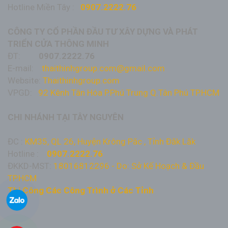
Hotline Miền Tây :
0907.2222.76
CÔNG TY CỔ PHẦN ĐẦU TƯ XÂY DỰNG VÀ PHÁT
TRIỂN CỬA THÔNG MINH
ĐT:
0907.2222.76
E-mail:
thaithinhgroup.com@gmail.com
Website:
Thaithinhgroup.com
VPGD:
92 Kênh Tân Hóa P.Phú Trung Q.Tân Phú TP.HCM
CHI NHÁNH TẠI TÂY NGUYÊN
ĐC :
KM35, QL 26, Huyện Krông Păc , Tỉnh Đăk Lăk
Hotline :
0907.2222.76
ĐKKD-MST:
18016812296 - Do: Sở Kế Hoạch & Đầu
TP.HCM
Thi Công Các Công Trình ở Các Tỉnh