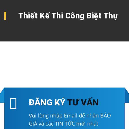
Thiết Kế Thi Công Biệt Thự
ĐĂNG KÝ
TƯ VẤN
Vui lòng nhập Email để nhận BÁO
GIÁ và các TIN TỨC mới nhất