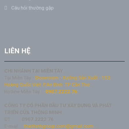
Câu hỏi thường gặp
LIÊN HỆ
CHI NHÁNH TẠI MIỀN TÂY .
Tại Miền Tây :
Showroom - Xưỡng Sản Xuất - 153
Hoàng Quốc Việt P.An Bình TP Cần Thơ
Hotline Miền Tây :
0907.2222.76
CÔNG TY CỔ PHẦN ĐẦU TƯ XÂY DỰNG VÀ PHÁT
TRIỂN CỬA THÔNG MINH
ĐT:
0907.2222.76
E-mail:
thaithinhgroup.com@gmail.com