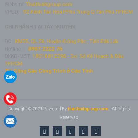
Website:
Thaithinhgroup.com
VPGD:
92 Kênh Tân Hóa P.Phú Trung Q.Tân Phú TP.HCM
CHI NHÁNH TẠI TÂY NGUYÊN
ĐC :
KM35, QL 26, Huyện Krông Păc , Tỉnh Đăk Lăk
Hotline :
0907.2222.76
ĐKKD-MST:
18016812296 - Do: Sở Kế Hoạch & Đầu
TP.HCM
Thi Công Các Công Trình ở Các Tỉnh
Copyright © 2021 Powered By
thaithinhgroup.com
- All Rights
Reserved