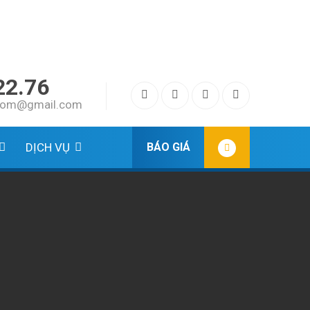
22.76
.com@gmail.com
DỊCH VỤ
BÁO GIÁ