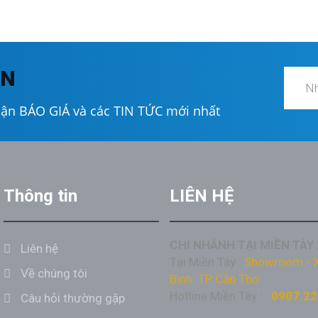
ẤN
hận BÁO GIÁ và các TIN TỨC mới nhất
Thông tin
LIÊN HỆ
CHI NHÁNH TẠI MIỀN TÂY 
Liên hệ
Tại Miền Tây :
Showroom - X
Về chúng tôi
Bình TP Cần Thơ
Hotline Miền Tây :
0907.22
Câu hỏi thường gặp