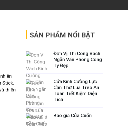
SẢN PHẨM NỔI BẬT
Đơn Vị Thi Công Vách
Ngăn Văn Phòng Công
Ty Đẹp
 nhiên
Cửa Kính Cường Lực
 Stick,
Cần Thơ Lùa Treo An
và thiên
Toàn Tiết Kiệm Diện
Tích
Báo giá Cửa Cuốn