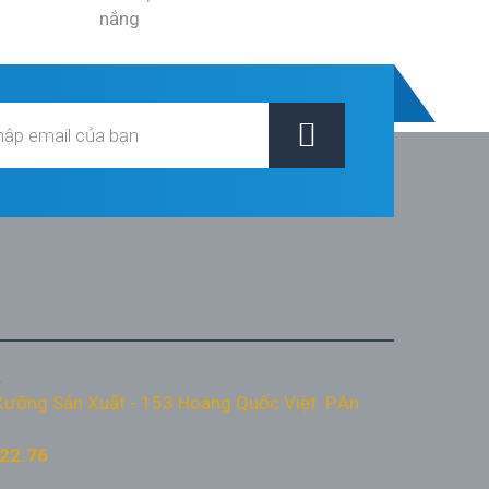
.
ưỡng Sản Xuất - 153 Hoàng Quốc Việt P.An
22.76