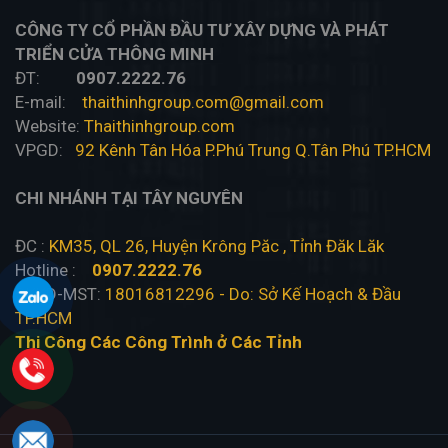
CÔNG TY CỔ PHẦN ĐẦU TƯ XÂY DỰNG VÀ PHÁT
TRIỂN CỬA THÔNG MINH
ĐT:
0907.2222.76
E-mail:
thaithinhgroup.com@gmail.com
Website:
Thaithinhgroup.com
VPGD:
92 Kênh Tân Hóa P.Phú Trung Q.Tân Phú TP.HCM
CHI NHÁNH TẠI TÂY NGUYÊN
ĐC :
KM35, QL 26, Huyện Krông Păc , Tỉnh Đăk Lăk
Hotline :
0907.2222.76
ĐKKD-MST:
18016812296 - Do: Sở Kế Hoạch & Đầu
TP.HCM
Thi Công Các Công Trình ở Các Tỉnh