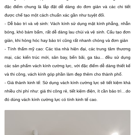
đặc điểm chung là lắp đặt dễ dàng do đơn giản và các chi tiết
được chế tạo một cách chuẩn xác gần như tuyệt đối.
- Dễ bảo trì và vệ sinh: Vách kính sử dụng mặt kính phẳng, nhẵn
bóng, khó bám bẩm, rất dễ dàng lau chùi và vệ sinh. Cấu tạo đơn
giản, khi hỏng hóc hay bảo trì cũng rất nhanh chóng và đơn giản
- Tính thẩm mỹ cao: Các tòa nhà hiện đại, các trung tâm thương
mại, các kiến trúc mới, sân bay, bến bãi, ga tàu... đều sử dụng
các sản phẩm vách kính cường lực, với đặc điểm dễ dàng thiết kế
và thi công, vách kính góp phần làm đẹp thêm cho thành phố.
- Giá thành kinh tế: Sử dụng vách kính cường lực sẽ tiết kiệm khá
nhiều chi phí như: giá thi công rẻ, tiết kiệm điện, ít cần bảo trì…do
đó dùng vách kính cường lực có tính kinh tế cao.